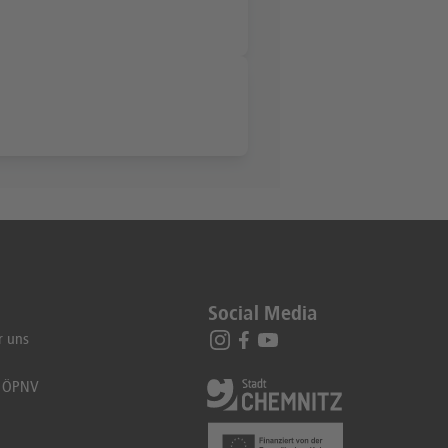
Social Media
r uns
t ÖPNV