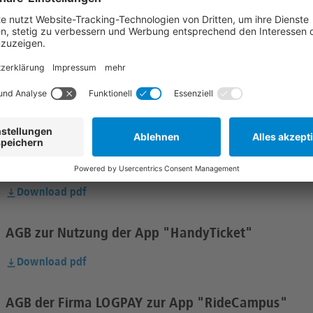
Verhaltenskodex für Lieferant:innen
Download pdf
Teilnahmebedingungen für Gewinnspiele
Download pdf
Teilnahmebedingungen für Meta-Gewinnspiele
Download pdf
AGB zur Nutzung der App "HandyTicket"
Download pdf
AGB der Firma LOGPAY zur App "RideCampus"