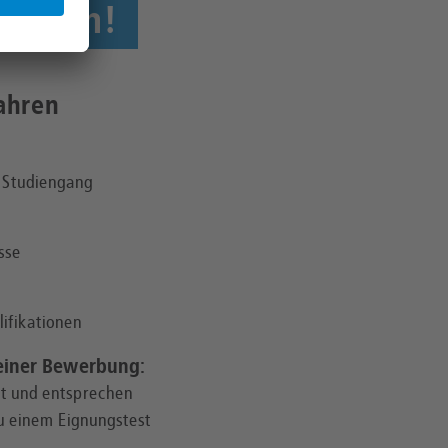
starten!
ahren
 Studiengang
sse
ifikationen
einer Bewerbung:
t und entsprechen
u einem Eignungstest