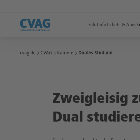
Fahrtinfo
Tickets & Abos
S
cvag.de
CVAG
Karriere
Duales Studium
Zweigleisig 
Dual studier