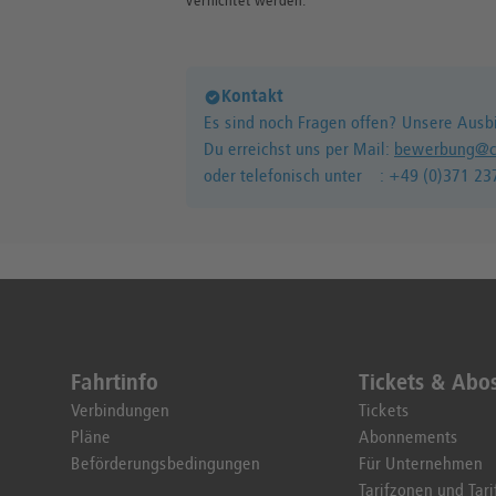
vernichtet werden.
Kontakt
Es sind noch Fragen offen? Unsere Ausbi
Du erreichst uns per Mail:
bewerbung@c
oder telefonisch unter : +49 (0)371 23
Fahrtinfo
Tickets & Abo
Verbindungen
Tickets
Pläne
Abonnements
Beförderungsbedingungen
Für Unternehmen
Tarifzonen und Tari