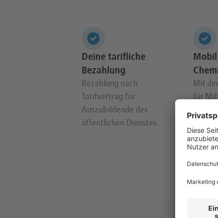
Deine tarifliche
Mobil
Bezahlung
Chemn
Bezahlung nach
Mit de
Tarifvertrag für
für Mit
Auszubildende des
dem De
öffentlichen Dienstes.
Jobtick
deiner 