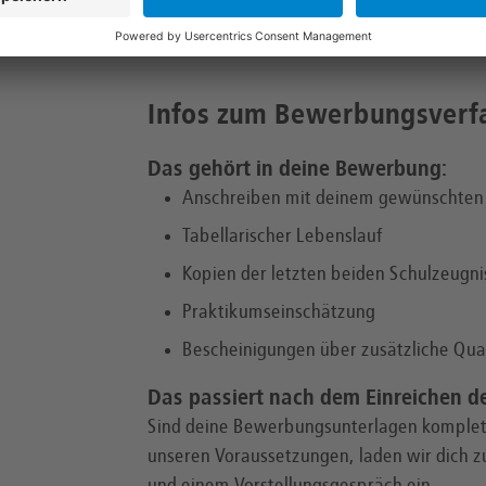
Einsteigen,
durch
Infos zum Bewerbungsverf
Das gehört in deine Bewerbung:
Anschreiben mit deinem gewünschten
Tabellarischer Lebenslauf
Kopien der letzten beiden Schulzeugni
Praktikumseinschätzung
Bescheinigungen über zusätzliche Qual
Das passiert nach dem Einreichen d
Sind deine Bewerbungsunterlagen komplet
unseren Voraussetzungen, laden wir dich z