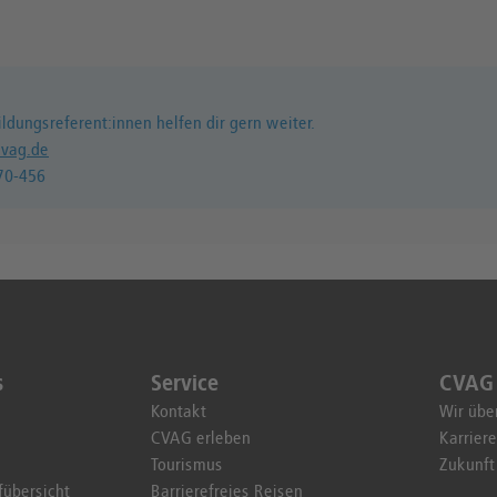
ldungsreferent:innen helfen dir gern weiter.
vag.de
70-456
s
Service
CVAG
Kontakt
Wir übe
CVAG erleben
Karriere
Tourismus
Zukunf
fübersicht
Barrierefreies Reisen