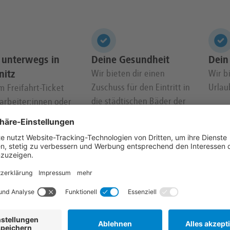
 unterwegs in
Deine Gesundheit
Dein
itz
Wir bieten dir einen
Wir b
Zuschuss für den Eintritt in
Urlau
m Freifahrt-Ticket
die städtischen Bäder der
arbeiter:innen oder
Stadt Chemnitz,
utschlandticket als
Mitgliedschaften in
et bist du auch in
Fitnessstudios und weitere
Freizeit mobil.
Angebote für deine
Gesundheit.