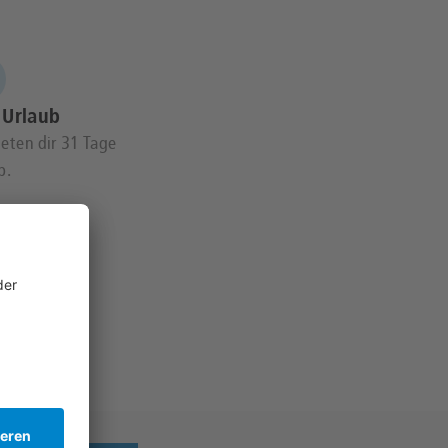
 Urlaub
ieten dir 31 Tage
b.