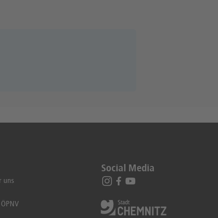
Social Media
r uns
t ÖPNV