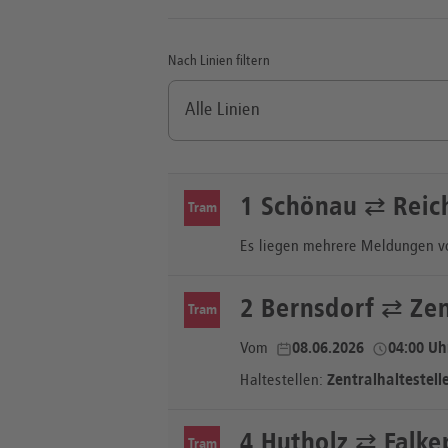
Nach Linien filtern
1 Schönau ⇄ Reich
Tram
Es liegen mehrere Meldungen v
1 Schönau ⇄ Reich
2 Bernsdorf ⇄ Zen
Tram
Vom
Vom
08.06.2026
08.06.2026
04:00 Uh
04:00 Uh
Haltestellen:
Zentralhaltestell
1 Schönau ⇄ Brück
Gleisbau
4 Hutholz ⇄ Falke
Tram