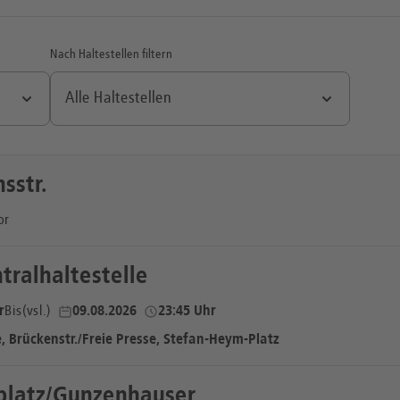
Nach Haltestellen filtern
sstr.
or
sstr.
tralhaltestelle
r
r
Bis
Bis
(vsl.)
(vsl.)
09.08.2026
09.08.2026
23:45 Uhr
23:45 Uhr
e, Brückenstr./Freie Presse, Stefan-Heym-Platz
enstr./Freie Presse
platz/Gunzenhauser