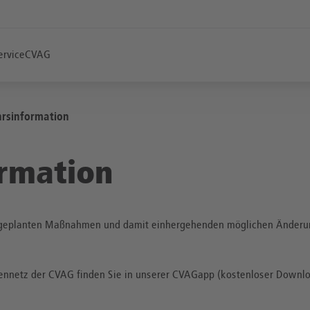
ervice
CVAG
hrsinformation
ormation
tig geplanten Maßnahmen und damit einhergehenden möglichen Änderu
ennetz der CVAG finden Sie in unserer CVAGapp (kostenloser Downl