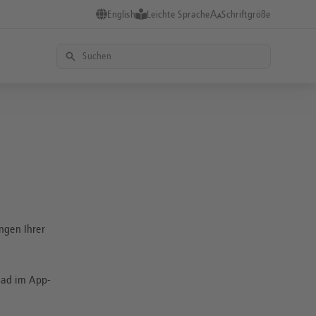
English
Leichte Sprache
Schriftgröße
ngen Ihrer
oad im App-